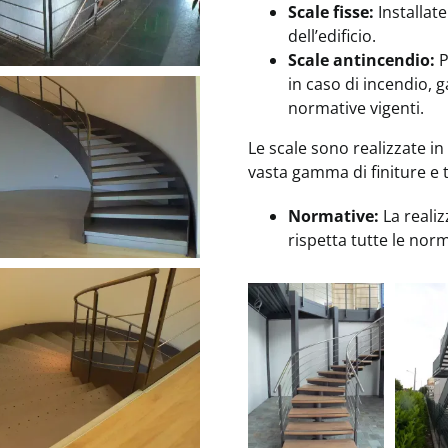
Scale fisse:
Installat
dell’edificio.
Scale antincendio:
P
in caso di incendio, 
normative vigenti.
Le scale sono realizzate in
vasta gamma di finiture e t
Normative:
La realiz
rispetta tutte le norm