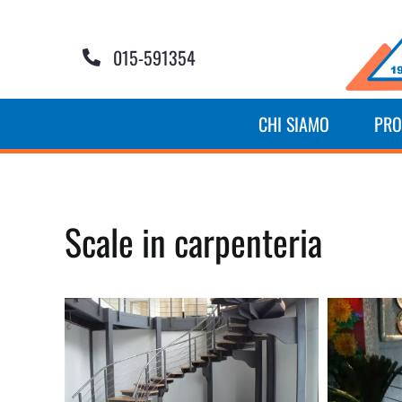
Salta
al
contenuto
015-591354
CHI SIAMO
PRO
Scale in carpenteria