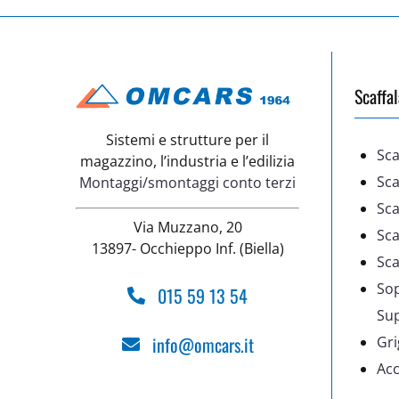
Scaffal
Sistemi e strutture per il
Sca
magazzino, l’industria e l’edilizia
Sca
Montaggi/smontaggi conto terzi
Sca
Via Muzzano, 20
Sca
13897- Occhieppo Inf. (Biella)
Sca
Sop
015 59 13 54
Su
info@omcars.it
Gri
Acc