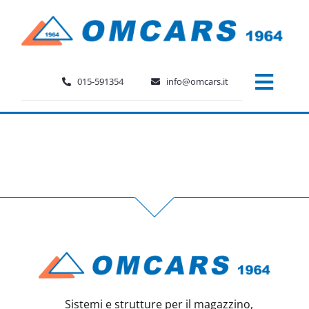
Salta
al
contenuto
015-591354
info@omcars.it
Toggl
Chi siamo
Navig
Prodotti
Supporto e servizi
Verifiche annuali
Dove siamo
Sistemi e strutture per il magazzino,